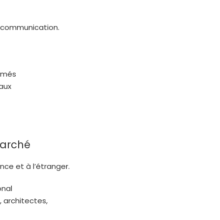
e communication.
rimés
aux
marché
ce et à l’étranger.
onal
, architectes,