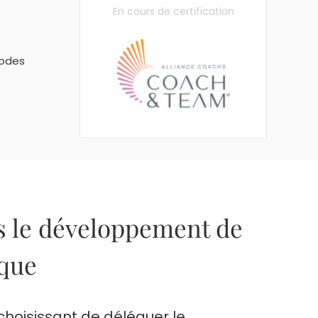
En cours de certification
hodes
ns le développement de
ique
choisissant de déléguer le