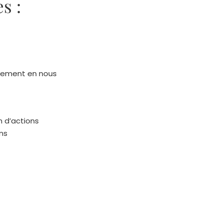
s :
pement en nous
n d’actions
ns